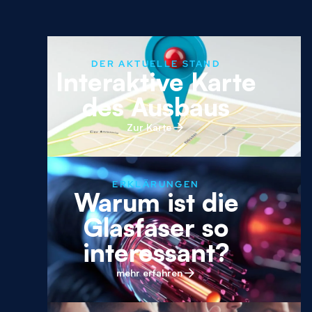
DER AKTUELLE STAND
Interaktive Karte
des Ausbaus
Zur Karte
ERKLÄRUNGEN
Warum ist die
Glasfaser so
interessant?
mehr erfahren