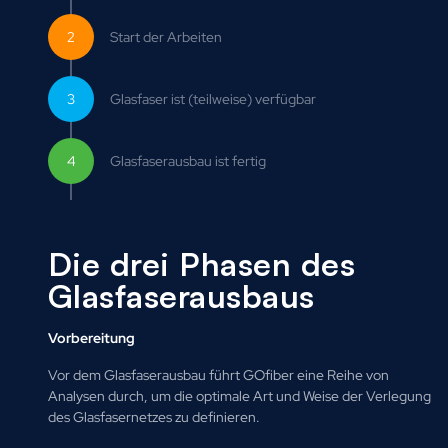
FINDE DEINE FIBERHOOD
Trage deine
Start der Arbeiten
Adresse ein
Glasfaser ist (teilweise) verfügbar
Strasse und Hausnr.
Glasfaserausbau ist fertig
Postleitzahl
Die drei Phasen des
Ort
Glasfaserausbaus
Vorbereitung
Vor dem Glasfaserausbau führt GOfiber eine Reihe von
Jetzt Adresse suchen
Analysen durch, um die optimale Art und Weise der Verlegung
des Glasfasernetzes zu definieren.
Diese Karte dient lediglich als Anhaltspunkt für den